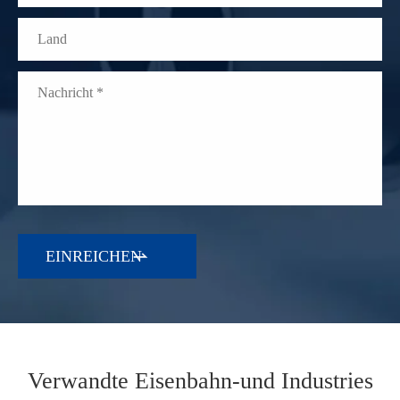

WhatsApp (如 +85291234567)
Verwandte Eisenbahn-und Industries