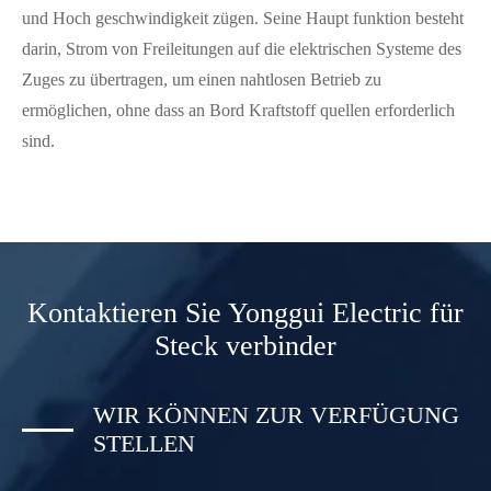
und Hoch geschwindigkeit zügen. Seine Haupt funktion besteht
darin, Strom von Freileitungen auf die elektrischen Systeme des
Zuges zu übertragen, um einen nahtlosen Betrieb zu
ermöglichen, ohne dass an Bord Kraftstoff quellen erforderlich
sind.
Kontaktieren Sie Yonggui Electric für
Steck verbinder
WIR KÖNNEN ZUR VERFÜGUNG
STELLEN